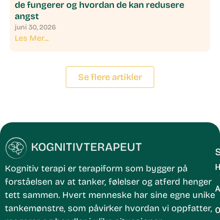
de fungerer og hvordan de kan redusere
angst
juni 30, 2026
Les Mer...
Se flere artikler
S
H
Kognitiv terapi
er terapiform som bygger på
forståelsen av at
tanker, følelser og atferd henger
A
tett sammen
. Hvert menneske har sine egne unike
tankemønstre, som påvirker hvordan vi oppfatter,
Behandle ditt samtykke
O