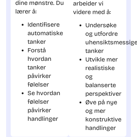
dine mønstre. Du
arbeider vi
lærer å:
videre med å:
Identifisere
Undersøke
automatiske
og utfordre
tanker
uhensiktsmessig
Forstå
tanker
hvordan
Utvikle mer
tanker
realistiske
påvirker
og
følelser
balanserte
Se hvordan
perspektiver
følelser
Øve på nye
påvirker
og mer
handlinger
konstruktive
handlinger