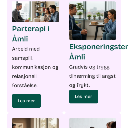
Parterapi i
Åmli
Eksponeringster
Arbeid med
Åmli
samspill,
Gradvis og trygg
kommunikasjon og
tilnærming til angst
relasjonell
og frykt.
forståelse.
Les mer
Les mer