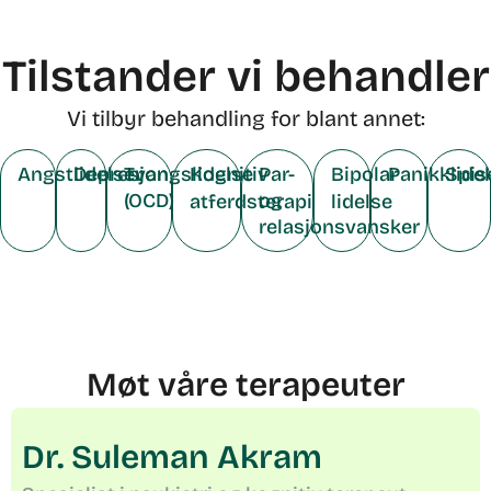
Tilstander vi behandler
Vi tilbyr behandling for blant annet:
Angstlidelser
Depresjon
Tvangslidelse
Kognitiv
Par-
Bipolar
Panikklide
Spis
(OCD)
og
atferdsterapi
lidelse
relasjonsvansker
Møt våre terapeuter
Dr. Suleman Akram