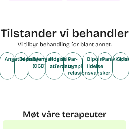
Tilstander vi behandler
Vi tilbyr behandling for blant annet:
Angstlidelser
Depresjon
Tvangslidelse
Kognitiv
Par-
Bipolar
Panikklide
Spis
(OCD)
og
atferdsterapi
lidelse
relasjonsvansker
Møt våre terapeuter