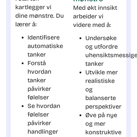
kartlegger vi
Med økt innsikt
dine mønstre. Du
arbeider vi
lærer å:
videre med å:
Identifisere
Undersøke
automatiske
og utfordre
tanker
uhensiktsmessig
Forstå
tanker
hvordan
Utvikle mer
tanker
realistiske
påvirker
og
følelser
balanserte
Se hvordan
perspektiver
følelser
Øve på nye
påvirker
og mer
handlinger
konstruktive