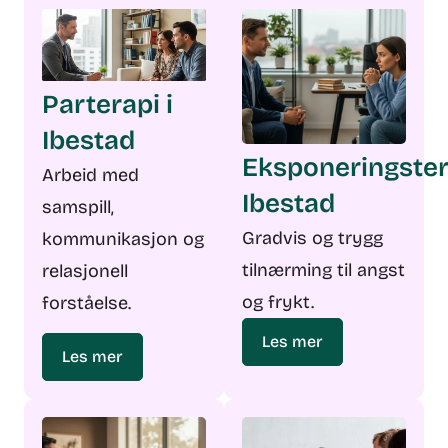
Parterapi i
Ibestad
Eksponeringster
Arbeid med
Ibestad
samspill,
Gradvis og trygg
kommunikasjon og
tilnærming til angst
relasjonell
og frykt.
forståelse.
Les mer
Les mer