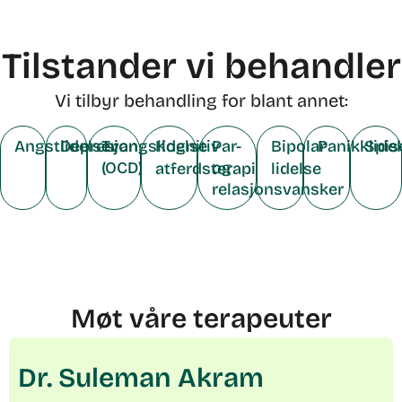
Tilstander vi behandler
Vi tilbyr behandling for blant annet:
Angstlidelser
Depresjon
Tvangslidelse
Kognitiv
Par-
Bipolar
Panikklide
Spis
(OCD)
og
atferdsterapi
lidelse
relasjonsvansker
Møt våre terapeuter
Dr. Suleman Akram