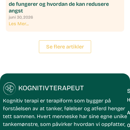
de fungerer og hvordan de kan redusere
angst
juni 30, 2026
Les Mer...
Se flere artikler
S
H
Kognitiv terapi
er terapiform som bygger på
forståelsen av at
tanker, følelser og atferd henger
A
tett sammen
. Hvert menneske har sine egne unike
tankemønstre, som påvirker hvordan vi oppfatter,
Behandle ditt samtykke
O