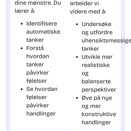
dine mønstre. Du
arbeider vi
lærer å:
videre med å:
Identifisere
Undersøke
automatiske
og utfordre
tanker
uhensiktsmessig
Forstå
tanker
hvordan
Utvikle mer
tanker
realistiske
påvirker
og
følelser
balanserte
Se hvordan
perspektiver
følelser
Øve på nye
påvirker
og mer
handlinger
konstruktive
handlinger