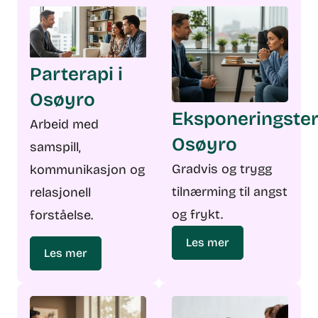
Parterapi i
Osøyro
Eksponeringster
Arbeid med
Osøyro
samspill,
Gradvis og trygg
kommunikasjon og
tilnærming til angst
relasjonell
og frykt.
forståelse.
Les mer
Les mer