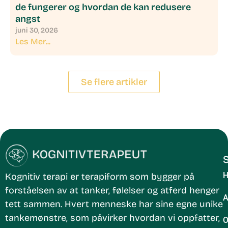
de fungerer og hvordan de kan redusere
angst
juni 30, 2026
Les Mer...
Se flere artikler
S
H
Kognitiv terapi
er terapiform som bygger på
forståelsen av at
tanker, følelser og atferd henger
A
tett sammen
. Hvert menneske har sine egne unike
tankemønstre, som påvirker hvordan vi oppfatter,
Behandle ditt samtykke
O