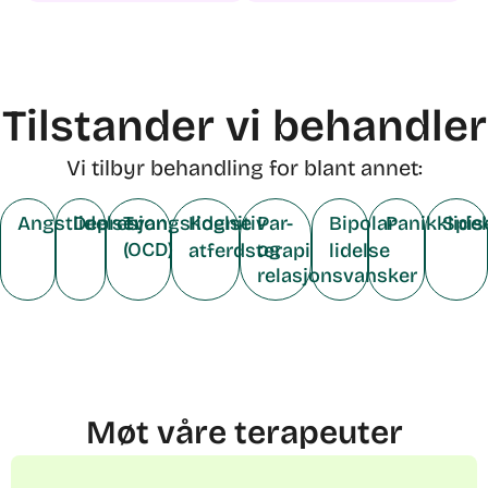
Tilstander vi behandler
Vi tilbyr behandling for blant annet:
Angstlidelser
Depresjon
Tvangslidelse
Kognitiv
Par-
Bipolar
Panikklide
Spis
(OCD)
og
atferdsterapi
lidelse
relasjonsvansker
Møt våre terapeuter