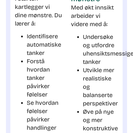
kartlegger vi
Med økt innsikt
dine mønstre. Du
arbeider vi
lærer å:
videre med å:
Identifisere
Undersøke
automatiske
og utfordre
tanker
uhensiktsmessig
Forstå
tanker
hvordan
Utvikle mer
tanker
realistiske
påvirker
og
følelser
balanserte
Se hvordan
perspektiver
følelser
Øve på nye
påvirker
og mer
handlinger
konstruktive