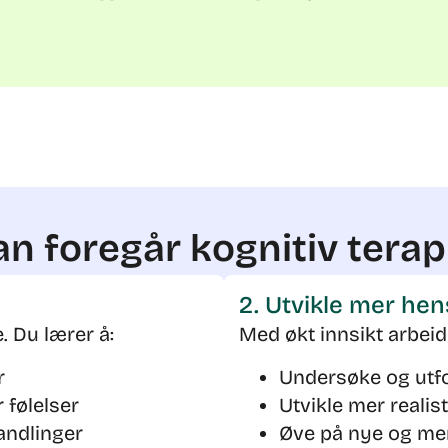
n foregår kognitiv terapi
2. Utvikle mer he
. Du lærer å:
Med økt innsikt arbeid
r
Undersøke og utf
 følelser
Utvikle mer realis
andlinger
Øve på nye og mer