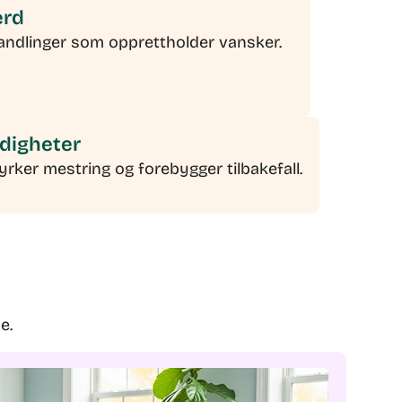
erd
handlinger som opprettholder vansker.
rdigheter
rker mestring og forebygger tilbakefall.
e.