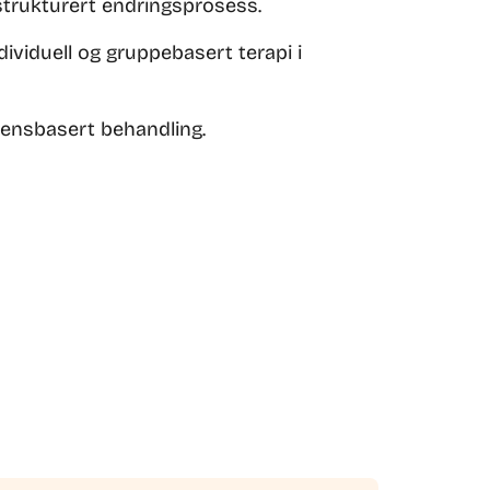
strukturert endringsprosess.
ividuell og gruppebasert terapi i
idensbasert behandling.